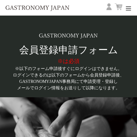
コ
ログイン
カート
ン
テ
ン
ツ
に
ス
会員登録申請フォーム
キ
ッ
※は必須
プ
※以下のフォーム申請後すぐにログインはできません。
す
ログインできるのは以下のフォームから会員登録申請後、
る
GASTRONOMYJAPAN事務局にて申請受理・登録し
メールでログイン情報をお送りして以降になります。